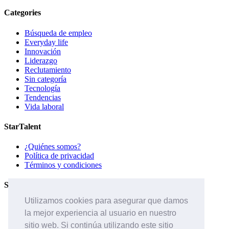
Categories
Búsqueda de empleo
Everyday life
Innovación
Liderazgo
Reclutamiento
Sin categoría
Tecnología
Tendencias
Vida laboral
StarTalent
¿Quiénes somos?
Política de privacidad
Términos y condiciones
Servicios
Utilizamos cookies para asegurar que damos
Páginas de carreras
la mejor experiencia al usuario en nuestro
Sistema ATS
Contáctanos
sitio web. Si continúa utilizando este sitio