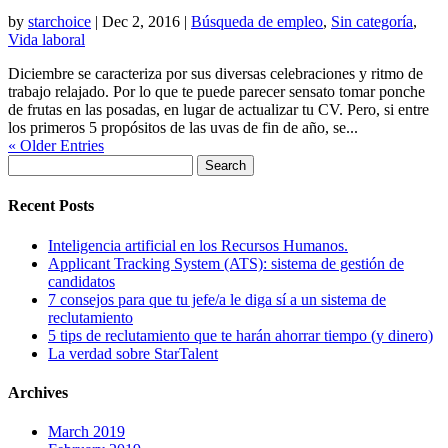
by
starchoice
|
Dec 2, 2016
|
Búsqueda de empleo
,
Sin categoría
,
Vida laboral
Diciembre se caracteriza por sus diversas celebraciones y ritmo de
trabajo relajado. Por lo que te puede parecer sensato tomar ponche
de frutas en las posadas, en lugar de actualizar tu CV. Pero, si entre
los primeros 5 propósitos de las uvas de fin de año, se...
« Older Entries
Search
for:
Recent Posts
Inteligencia artificial en los Recursos Humanos.
Applicant Tracking System (ATS): sistema de gestión de
candidatos
7 consejos para que tu jefe/a le diga sí a un sistema de
reclutamiento
5 tips de reclutamiento que te harán ahorrar tiempo (y dinero)
La verdad sobre StarTalent
Archives
March 2019