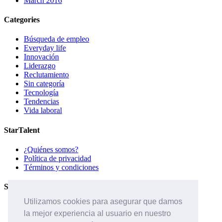
March 2016
Categories
Búsqueda de empleo
Everyday life
Innovación
Liderazgo
Reclutamiento
Sin categoría
Tecnología
Tendencias
Vida laboral
StarTalent
¿Quiénes somos?
Política de privacidad
Términos y condiciones
Servicios
Utilizamos cookies para asegurar que damos
Páginas de carreras
la mejor experiencia al usuario en nuestro
Sistema ATS