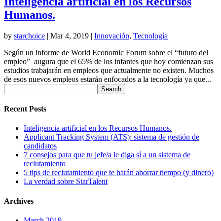
Inteligencia artificial en los Recursos
Humanos.
by
starchoice
|
Mar 4, 2019
|
Innovación
,
Tecnología
Según un informe de World Economic Forum sobre el “futuro del
empleo” augura que el 65% de los infantes que hoy comienzan sus
estudios trabajarán en empleos que actualmente no existen. Muchos
de esos nuevos empleos estarán enfocados a la tecnología ya que...
Search
for:
Recent Posts
Inteligencia artificial en los Recursos Humanos.
Applicant Tracking System (ATS): sistema de gestión de
candidatos
7 consejos para que tu jefe/a le diga sí a un sistema de
reclutamiento
5 tips de reclutamiento que te harán ahorrar tiempo (y dinero)
La verdad sobre StarTalent
Archives
March 2019