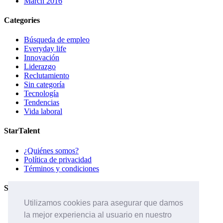
March 2016
Categories
Búsqueda de empleo
Everyday life
Innovación
Liderazgo
Reclutamiento
Sin categoría
Tecnología
Tendencias
Vida laboral
StarTalent
¿Quiénes somos?
Política de privacidad
Términos y condiciones
Servicios
Utilizamos cookies para asegurar que damos
Páginas de carreras
la mejor experiencia al usuario en nuestro
Sistema ATS