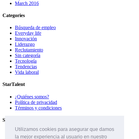
March 2016
Categories
Búsqueda de empleo
Everyday life
Innovación
Liderazgo
Reclutamiento
Sin categoría
Tecnología
Tendencias
Vida laboral
StarTalent
¿Quiénes somos?
Política de privacidad
Términos y condiciones
Servicios
Utilizamos cookies para asegurar que damos
Páginas de carreras
la mejor experiencia al usuario en nuestro
Sistema ATS