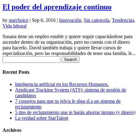
El poder del aprendizaje continuo
by
starchoice
|
Sep 6, 2016
|
Innovación
,
Sin categoría
,
Tendencias
,
Vida laboral
Susana tiene un empleo estable y quiere seguir capacitándose para
ascender dentro de su organización, pero no cuenta con el dinero
para hacerlo. David también trabaja y quiere llevar cursos de
especialización, pero las responsabilidades de tener una familia, le...
Search
for:
Recent Posts
Inteligencia artificial en los Recursos Humanos.
Applicant Tracking System (ATS): sistema de gestión de
candidatos
7 consejos para que tu jefe/a le diga sí a un sistema de
reclutamiento
5 tips de reclutamiento que te harán ahorrar tiempo (y dinero)
La verdad sobre StarTalent
Archives