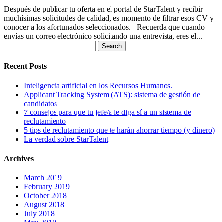
Después de publicar tu oferta en el portal de StarTalent y recibir
muchísimas solicitudes de calidad, es momento de filtrar esos CV y
conocer a los afortunados seleccionados. Recuerda que cuando
envías un correo electrónico solicitando una entrevista, eres el...
Search
for:
Recent Posts
Inteligencia artificial en los Recursos Humanos.
Applicant Tracking System (ATS): sistema de gestión de
candidatos
7 consejos para que tu jefe/a le diga sí a un sistema de
reclutamiento
5 tips de reclutamiento que te harán ahorrar tiempo (y dinero)
La verdad sobre StarTalent
Archives
March 2019
February 2019
October 2018
August 2018
July 2018