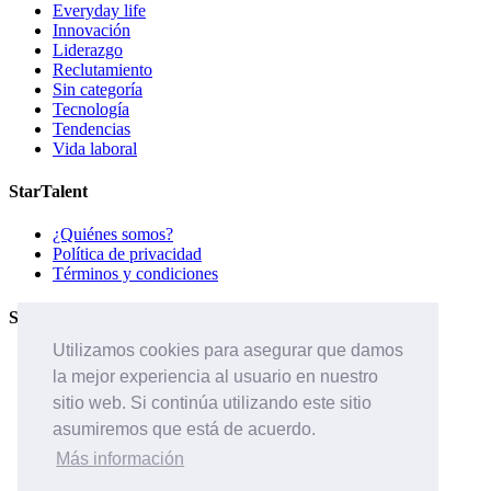
Everyday life
Innovación
Liderazgo
Reclutamiento
Sin categoría
Tecnología
Tendencias
Vida laboral
StarTalent
¿Quiénes somos?
Política de privacidad
Términos y condiciones
Servicios
Utilizamos cookies para asegurar que damos
Páginas de carreras
la mejor experiencia al usuario en nuestro
Sistema ATS
Contáctanos
sitio web. Si continúa utilizando este sitio
asumiremos que está de acuerdo.
Páginas de carreras
Sistema ATS
Más información
¿Quiénes somos?