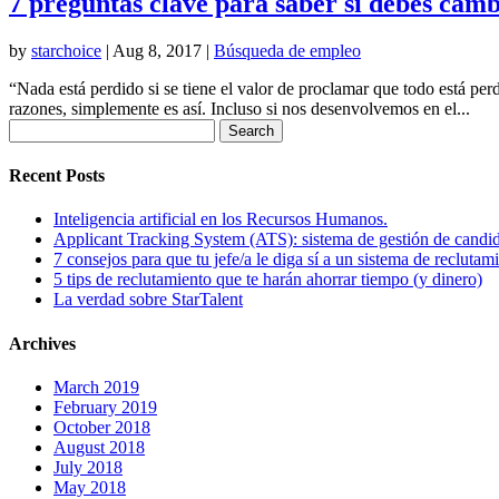
7 preguntas clave para saber si debes cam
by
starchoice
|
Aug 8, 2017
|
Búsqueda de empleo
“Nada está perdido si se tiene el valor de proclamar que todo está pe
razones, simplemente es así. Incluso si nos desenvolvemos en el...
Search
for:
Recent Posts
Inteligencia artificial en los Recursos Humanos.
Applicant Tracking System (ATS): sistema de gestión de candi
7 consejos para que tu jefe/a le diga sí a un sistema de reclutam
5 tips de reclutamiento que te harán ahorrar tiempo (y dinero)
La verdad sobre StarTalent
Archives
March 2019
February 2019
October 2018
August 2018
July 2018
May 2018