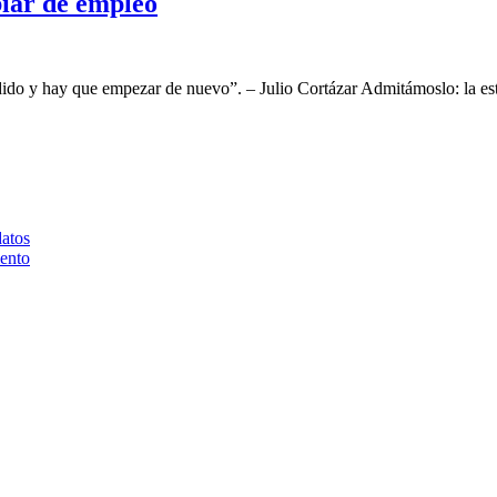
biar de empleo
rdido y hay que empezar de nuevo”. – Julio Cortázar Admitámoslo: la est
datos
iento