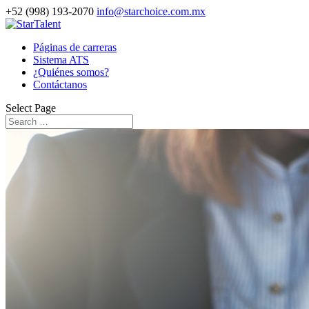
+52 (998) 193-2070
info@starchoice.com.mx
Páginas de carreras
Sistema ATS
¿Quiénes somos?
Contáctanos
Select Page