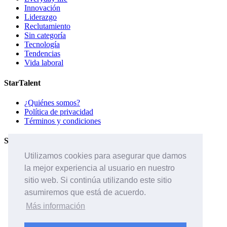
Innovación
Liderazgo
Reclutamiento
Sin categoría
Tecnología
Tendencias
Vida laboral
StarTalent
¿Quiénes somos?
Política de privacidad
Términos y condiciones
Servicios
Utilizamos cookies para asegurar que damos
Páginas de carreras
la mejor experiencia al usuario en nuestro
Sistema ATS
Contáctanos
sitio web. Si continúa utilizando este sitio
asumiremos que está de acuerdo.
Páginas de carreras
Sistema ATS
Más información
¿Quiénes somos?
Contáctanos