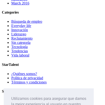
March 2016
Categories
Búsqueda de empleo
Everyday life
Innovación
Liderazgo
Reclutamiento
Sin categoría
Tecnología
Tendencias
Vida laboral
StarTalent
¿Quiénes somos?
Política de privacidad
Términos y condiciones
Servicios
Utilizamos cookies para asegurar que damos
Páginas de carreras
la mejor experiencia al usuario en nuestro
Sistema ATS