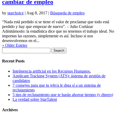
cambiar de empleo
by
starchoice
|
Aug 8, 2017
|
Búsqueda de empleo
“Nada está perdido si se tiene el valor de proclamar que todo está
perdido y hay que empezar de nuevo”. – Julio Cortázar
Admitámoslo: la estadística dice que no tenemos el trabajo ideal. No
importan las razones, simplemente es así. Incluso si nos
desenvolvemos en el...
« Older Entries
Search
for:
Recent Posts
Inteligencia artificial en los Recursos Humanos.
Applicant Tracking System (ATS): sistema de gestión de
candidatos
7 consejos para que tu jefe/a le diga sí a un sistema de
reclutamiento
5 tips de reclutamiento que te harán ahorrar tiempo (y dinero)
La verdad sobre StarTalent
Archives