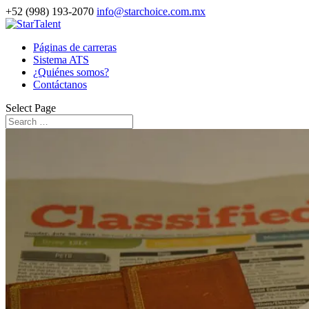
+52 (998) 193-2070
info@starchoice.com.mx
Páginas de carreras
Sistema ATS
¿Quiénes somos?
Contáctanos
Select Page