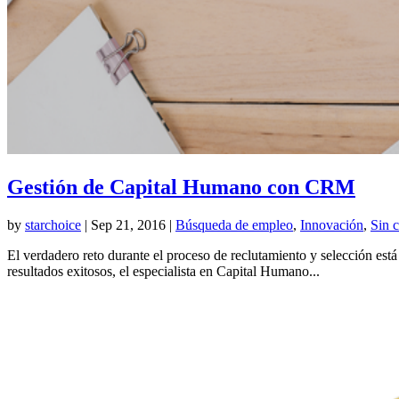
Gestión de Capital Humano con CRM
by
starchoice
|
Sep 21, 2016
|
Búsqueda de empleo
,
Innovación
,
Sin c
El verdadero reto durante el proceso de reclutamiento y selección está
resultados exitosos, el especialista en Capital Humano...