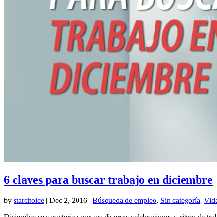
6 claves para buscar trabajo en diciembre
by
starchoice
|
Dec 2, 2016
|
Búsqueda de empleo
,
Sin categoría
,
Vida
Diciembre se caracteriza por sus diversas celebraciones y ritmo de trab