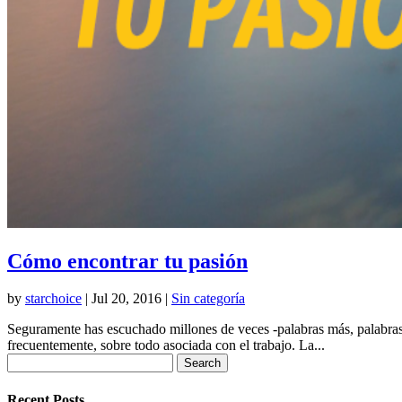
Cómo encontrar tu pasión
by
starchoice
|
Jul 20, 2016
|
Sin categoría
Seguramente has escuchado millones de veces -palabras más, palabras me
frecuentemente, sobre todo asociada con el trabajo. La...
Search
for:
Recent Posts