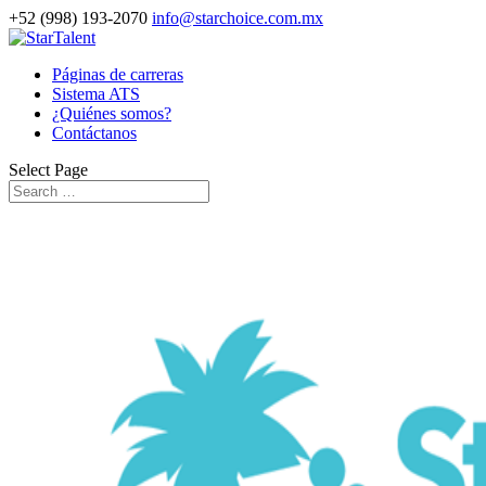
+52 (998) 193-2070
info@starchoice.com.mx
Páginas de carreras
Sistema ATS
¿Quiénes somos?
Contáctanos
Select Page