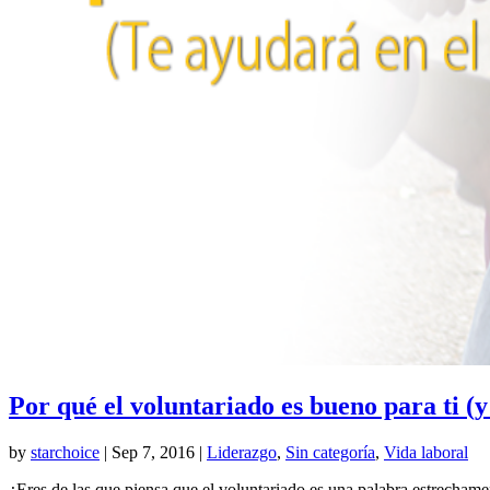
Por qué el voluntariado es bueno para ti (y
by
starchoice
|
Sep 7, 2016
|
Liderazgo
,
Sin categoría
,
Vida laboral
¿Eres de las que piensa que el voluntariado es una palabra estrechame