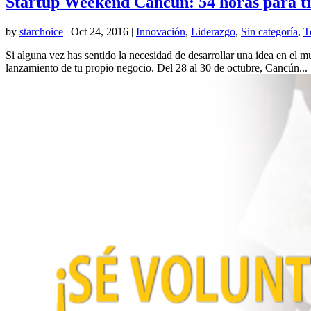
Startup Weekend Cancún: 54 horas para tr
by
starchoice
|
Oct 24, 2016
|
Innovación
,
Liderazgo
,
Sin categoría
,
T
Si alguna vez has sentido la necesidad de desarrollar una idea en el 
lanzamiento de tu propio negocio. Del 28 al 30 de octubre, Cancún...