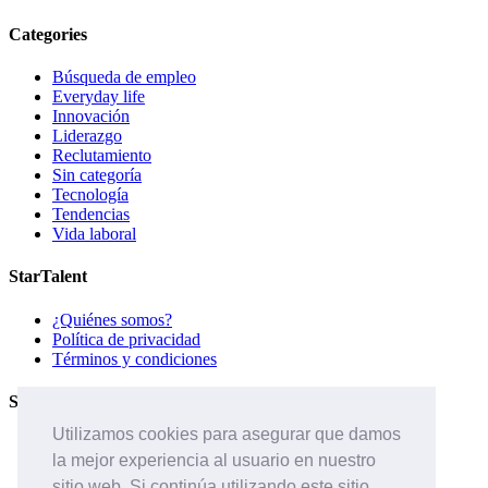
Categories
Búsqueda de empleo
Everyday life
Innovación
Liderazgo
Reclutamiento
Sin categoría
Tecnología
Tendencias
Vida laboral
StarTalent
¿Quiénes somos?
Política de privacidad
Términos y condiciones
Servicios
Utilizamos cookies para asegurar que damos
Páginas de carreras
la mejor experiencia al usuario en nuestro
Sistema ATS
Contáctanos
sitio web. Si continúa utilizando este sitio