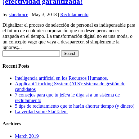
¡efectividad garantizada!
by
starchoice
|
May 3, 2018
|
Reclutamiento
Digitalizar el proceso de selección de personal es indispensable para
el futuro de cualquier corporación que no desee permanecer
atrapada en el tiempo. La transformación digital no es una moda, o
un concepto vago que vaya a desaparecer, si simplemente la
ignoras;...
Search
for:
Recent Posts
Inteligencia artificial en los Recursos Humanos.
Applicant Tracking System (ATS): sistema de gestión de
candidatos
7 consejos para que tu jefe/a le diga sí a un sistema de
reclutamiento
5 tips de reclutamiento que te harán ahorrar tiempo (y dinero)
La verdad sobre StarTalent
Archives
March 2019