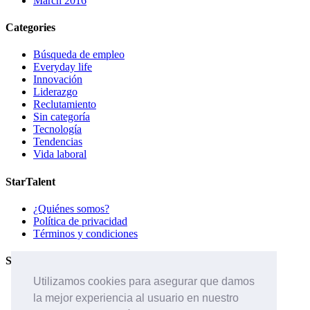
March 2016
Categories
Búsqueda de empleo
Everyday life
Innovación
Liderazgo
Reclutamiento
Sin categoría
Tecnología
Tendencias
Vida laboral
StarTalent
¿Quiénes somos?
Política de privacidad
Términos y condiciones
Servicios
Utilizamos cookies para asegurar que damos
Páginas de carreras
la mejor experiencia al usuario en nuestro
Sistema ATS