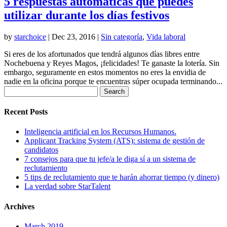
5 respuestas automáticas que puedes
utilizar durante los días festivos
by
starchoice
|
Dec 23, 2016
|
Sin categoría
,
Vida laboral
Si eres de los afortunados que tendrá algunos días libres entre
Nochebuena y Reyes Magos, ¡felicidades! Te ganaste la lotería. Sin
embargo, seguramente en estos momentos no eres la envidia de
nadie en la oficina porque te encuentras súper ocupada terminando...
Search
for:
Recent Posts
Inteligencia artificial en los Recursos Humanos.
Applicant Tracking System (ATS): sistema de gestión de
candidatos
7 consejos para que tu jefe/a le diga sí a un sistema de
reclutamiento
5 tips de reclutamiento que te harán ahorrar tiempo (y dinero)
La verdad sobre StarTalent
Archives
March 2019