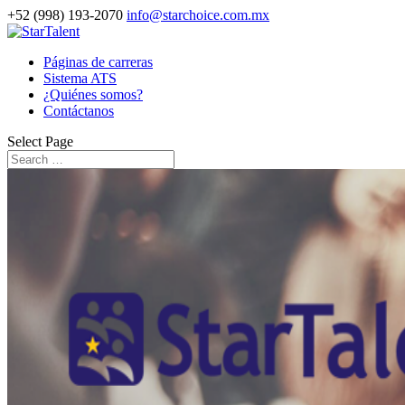
+52 (998) 193-2070
info@starchoice.com.mx
Páginas de carreras
Sistema ATS
¿Quiénes somos?
Contáctanos
Select Page