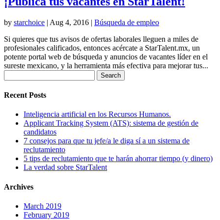
¡Publica tus vacantes en StarTalent!
by
starchoice
|
Aug 4, 2016
|
Búsqueda de empleo
Si quieres que tus avisos de ofertas laborales lleguen a miles de
profesionales calificados, entonces acércate a StarTalent.mx, un
potente portal web de búsqueda y anuncios de vacantes líder en el
sureste mexicano, y la herramienta más efectiva para mejorar tus...
Search
for:
Recent Posts
Inteligencia artificial en los Recursos Humanos.
Applicant Tracking System (ATS): sistema de gestión de
candidatos
7 consejos para que tu jefe/a le diga sí a un sistema de
reclutamiento
5 tips de reclutamiento que te harán ahorrar tiempo (y dinero)
La verdad sobre StarTalent
Archives
March 2019
February 2019