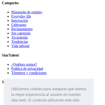
Categories
Búsqueda de empleo
Everyday life
Innovación
Liderazgo
Reclutamiento
Sin categoría
Tecnología
Tendencias
Vida laboral
StarTalent
¿Quiénes somos?
Política de privacidad
Términos y condiciones
Servicios
Utilizamos cookies para asegurar que damos
Páginas de carreras
la mejor experiencia al usuario en nuestro
Sistema ATS
Contáctanos
sitio web. Si continúa utilizando este sitio