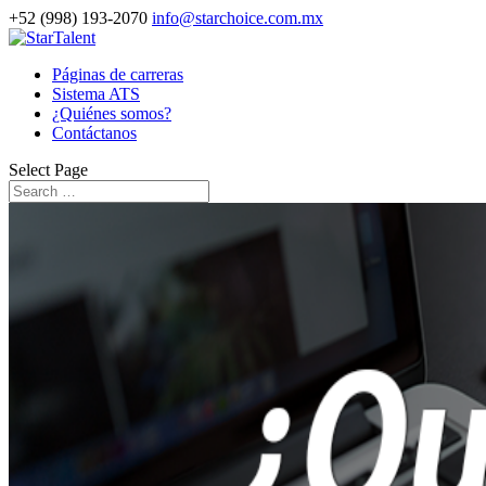
+52 (998) 193-2070
info@starchoice.com.mx
Páginas de carreras
Sistema ATS
¿Quiénes somos?
Contáctanos
Select Page