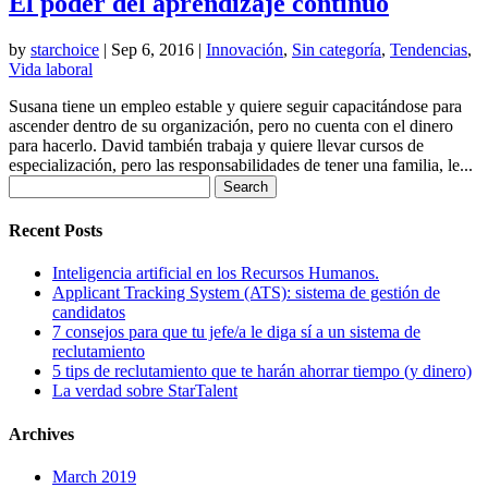
El poder del aprendizaje continuo
by
starchoice
|
Sep 6, 2016
|
Innovación
,
Sin categoría
,
Tendencias
,
Vida laboral
Susana tiene un empleo estable y quiere seguir capacitándose para
ascender dentro de su organización, pero no cuenta con el dinero
para hacerlo. David también trabaja y quiere llevar cursos de
especialización, pero las responsabilidades de tener una familia, le...
Search
for:
Recent Posts
Inteligencia artificial en los Recursos Humanos.
Applicant Tracking System (ATS): sistema de gestión de
candidatos
7 consejos para que tu jefe/a le diga sí a un sistema de
reclutamiento
5 tips de reclutamiento que te harán ahorrar tiempo (y dinero)
La verdad sobre StarTalent
Archives
March 2019