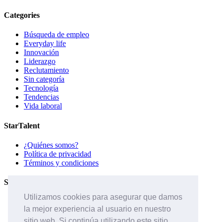
Categories
Búsqueda de empleo
Everyday life
Innovación
Liderazgo
Reclutamiento
Sin categoría
Tecnología
Tendencias
Vida laboral
StarTalent
¿Quiénes somos?
Política de privacidad
Términos y condiciones
Servicios
Utilizamos cookies para asegurar que damos
Páginas de carreras
la mejor experiencia al usuario en nuestro
Sistema ATS
Contáctanos
sitio web. Si continúa utilizando este sitio