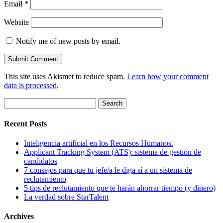
Email
*
Website
Notify me of new posts by email.
This site uses Akismet to reduce spam.
Learn how your comment
data is processed
.
Search
for:
Recent Posts
Inteligencia artificial en los Recursos Humanos.
Applicant Tracking System (ATS): sistema de gestión de
candidatos
7 consejos para que tu jefe/a le diga sí a un sistema de
reclutamiento
5 tips de reclutamiento que te harán ahorrar tiempo (y dinero)
La verdad sobre StarTalent
Archives