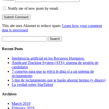
Notify me of new posts by email.
This site uses Akismet to reduce spam.
Learn how your comment
data is processed
.
Search
for:
Recent Posts
Inteligencia artificial en los Recursos Humanos.
Applicant Tracking System (ATS): sistema de gestión de
candidatos
7 consejos para que tu jefe/a le diga sí a un sistema de
reclutamiento
5 tips de reclutamiento que te harán ahorrar tiempo (y dinero)
La verdad sobre StarTalent
Archives
March 2019
February 2019