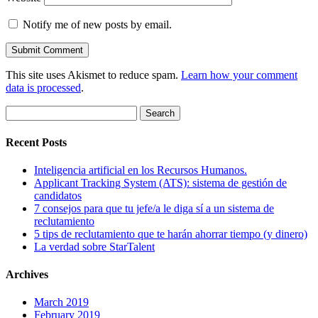
Notify me of new posts by email.
This site uses Akismet to reduce spam.
Learn how your comment
data is processed
.
Search
for:
Recent Posts
Inteligencia artificial en los Recursos Humanos.
Applicant Tracking System (ATS): sistema de gestión de
candidatos
7 consejos para que tu jefe/a le diga sí a un sistema de
reclutamiento
5 tips de reclutamiento que te harán ahorrar tiempo (y dinero)
La verdad sobre StarTalent
Archives
March 2019
February 2019