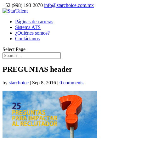
+52 (998) 193-2070
info@starchoice.com.mx
Páginas de carreras
Sistema ATS
¿Quiénes somos?
Contáctanos
Select Page
PREGUNTAS header
by
starchoice
|
Sep 8, 2016
|
0 comments