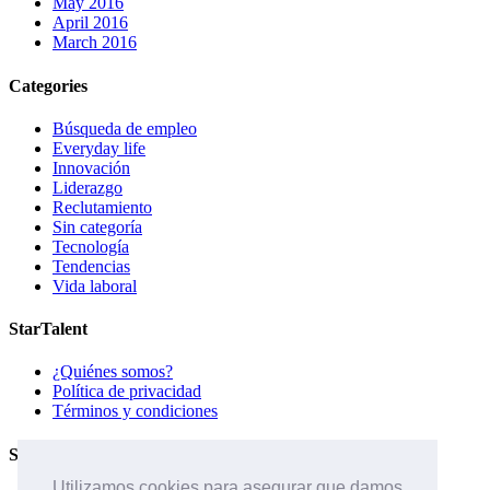
May 2016
April 2016
March 2016
Categories
Búsqueda de empleo
Everyday life
Innovación
Liderazgo
Reclutamiento
Sin categoría
Tecnología
Tendencias
Vida laboral
StarTalent
¿Quiénes somos?
Política de privacidad
Términos y condiciones
Servicios
Utilizamos cookies para asegurar que damos