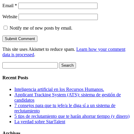
Email
*
Website
Notify me of new posts by email.
This site uses Akismet to reduce spam.
Learn how your comment
data is processed
.
Search
for:
Recent Posts
Inteligencia artificial en los Recursos Humanos.
Applicant Tracking System (ATS): sistema de gestión de
candidatos
7 consejos para que tu jefe/a le diga sí a un sistema de
reclutamiento
5 tips de reclutamiento que te harán ahorrar tiempo (y dinero)
La verdad sobre StarTalent
Archives