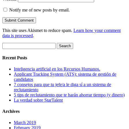
Notify me of new posts by email.
This site uses Akismet to reduce spam.
Learn how your comment
data is processed
.
Search
for:
Recent Posts
Inteligencia artificial en los Recursos Humanos.
Applicant Tracking System (ATS): sistema de gestión de
candidatos
7 consejos para que tu jefe/a le diga sí a un sistema de
reclutamiento
5 tips de reclutamiento que te harán ahorrar tiempo (y dinero)
La verdad sobre StarTalent
Archives
March 2019
February 2019