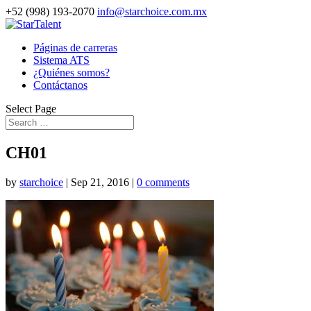
+52 (998) 193-2070
info@starchoice.com.mx
Páginas de carreras
Sistema ATS
¿Quiénes somos?
Contáctanos
Select Page
CH01
by
starchoice
|
Sep 21, 2016
|
0 comments