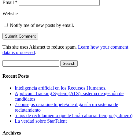
Email
*
Website
Notify me of new posts by email.
This site uses Akismet to reduce spam.
Learn how your comment
data is processed
.
Search
for:
Recent Posts
Inteligencia artificial en los Recursos Humanos.
Applicant Tracking System (ATS): sistema de gestión de
candidatos
7 consejos para que tu jefe/a le diga sí a un sistema de
reclutamiento
5 tips de reclutamiento que te harán ahorrar tiempo (y dinero)
La verdad sobre StarTalent
Archives