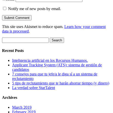
Notify me of new posts by email.
This site uses Akismet to reduce spam.
Learn how your comment
data is processed
.
Search
for:
Recent Posts
Inteligencia artificial en los Recursos Humanos.
Applicant Tracking System (ATS): sistema de gestión de
candidatos
7 consejos para que tu jefe/a le diga sí a un sistema de
reclutamiento
5 tips de reclutamiento que te harán ahorrar tiempo (y dinero)
La verdad sobre StarTalent
Archives
March 2019
February 2019