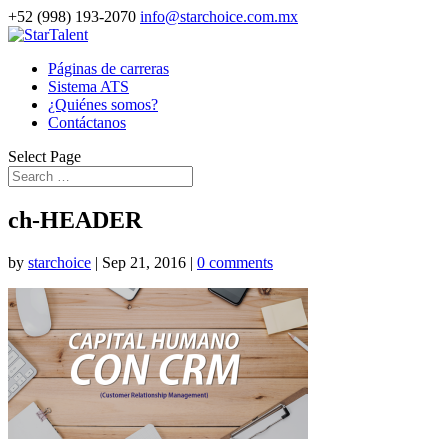
+52 (998) 193-2070
info@starchoice.com.mx
Páginas de carreras
Sistema ATS
¿Quiénes somos?
Contáctanos
Select Page
ch-HEADER
by
starchoice
|
Sep 21, 2016
|
0 comments