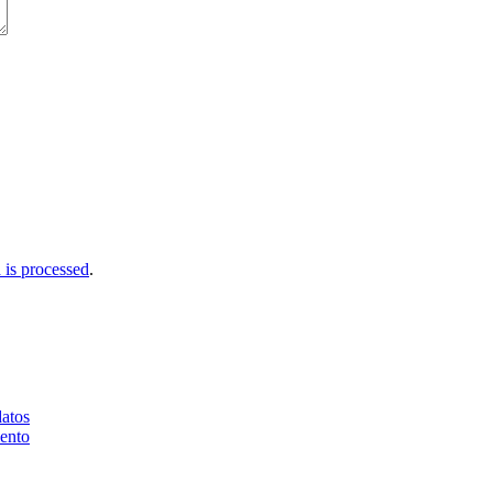
is processed
.
datos
iento