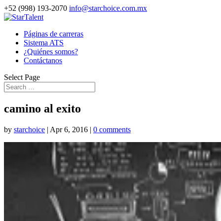
+52 (998) 193-2070
info@starchoice.com.mx
Páginas de carreras
Sistema ATS
¿Quiénes somos?
Contáctanos
Select Page
camino al exito
by
starchoice
|
Apr 6, 2016
|
0 comments