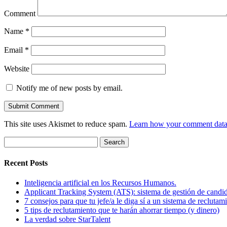
Comment
Name
*
Email
*
Website
Notify me of new posts by email.
This site uses Akismet to reduce spam.
Learn how your comment data 
Search
for:
Recent Posts
Inteligencia artificial en los Recursos Humanos.
Applicant Tracking System (ATS): sistema de gestión de candi
7 consejos para que tu jefe/a le diga sí a un sistema de reclutam
5 tips de reclutamiento que te harán ahorrar tiempo (y dinero)
La verdad sobre StarTalent