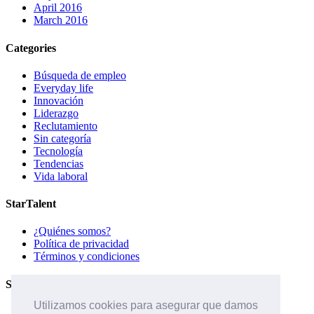
April 2016
March 2016
Categories
Búsqueda de empleo
Everyday life
Innovación
Liderazgo
Reclutamiento
Sin categoría
Tecnología
Tendencias
Vida laboral
StarTalent
¿Quiénes somos?
Política de privacidad
Términos y condiciones
Servicios
Utilizamos cookies para asegurar que damos
Páginas de carreras