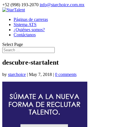
+52 (998) 193-2070
info@starchoice.com.mx
Páginas de carreras
Sistema ATS
¿Quiénes somos?
Contáctanos
Select Page
descubre-startalent
by
starchoice
|
May 7, 2018
|
0 comments