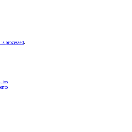
is processed
.
datos
iento