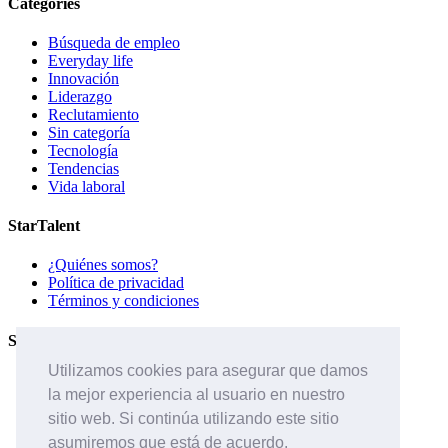
Categories
Búsqueda de empleo
Everyday life
Innovación
Liderazgo
Reclutamiento
Sin categoría
Tecnología
Tendencias
Vida laboral
StarTalent
¿Quiénes somos?
Política de privacidad
Términos y condiciones
Servicios
Utilizamos cookies para asegurar que damos
Páginas de carreras
la mejor experiencia al usuario en nuestro
Sistema ATS
Contáctanos
sitio web. Si continúa utilizando este sitio
asumiremos que está de acuerdo.