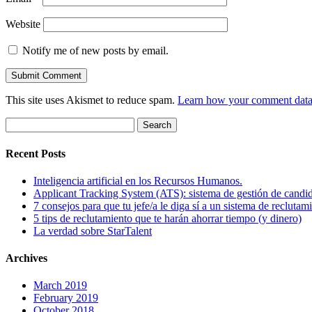
Website
Notify me of new posts by email.
This site uses Akismet to reduce spam.
Learn how your comment data 
Search
for:
Recent Posts
Inteligencia artificial en los Recursos Humanos.
Applicant Tracking System (ATS): sistema de gestión de candi
7 consejos para que tu jefe/a le diga sí a un sistema de reclutam
5 tips de reclutamiento que te harán ahorrar tiempo (y dinero)
La verdad sobre StarTalent
Archives
March 2019
February 2019
October 2018