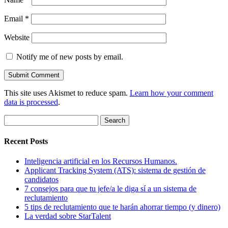
Email
*
Website
Notify me of new posts by email.
This site uses Akismet to reduce spam.
Learn how your comment
data is processed
.
Search
for:
Recent Posts
Inteligencia artificial en los Recursos Humanos.
Applicant Tracking System (ATS): sistema de gestión de
candidatos
7 consejos para que tu jefe/a le diga sí a un sistema de
reclutamiento
5 tips de reclutamiento que te harán ahorrar tiempo (y dinero)
La verdad sobre StarTalent