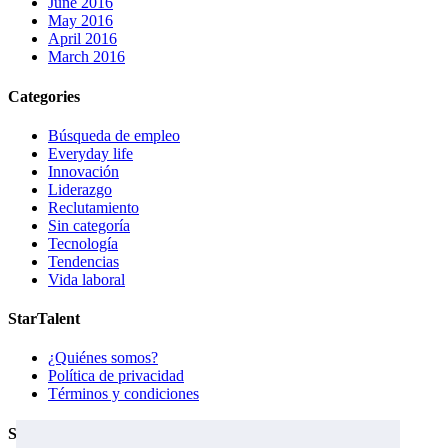
June 2016
May 2016
April 2016
March 2016
Categories
Búsqueda de empleo
Everyday life
Innovación
Liderazgo
Reclutamiento
Sin categoría
Tecnología
Tendencias
Vida laboral
StarTalent
¿Quiénes somos?
Política de privacidad
Términos y condiciones
Servicios