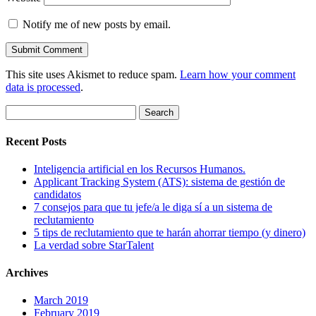
Notify me of new posts by email.
This site uses Akismet to reduce spam.
Learn how your comment
data is processed
.
Search
for:
Recent Posts
Inteligencia artificial en los Recursos Humanos.
Applicant Tracking System (ATS): sistema de gestión de
candidatos
7 consejos para que tu jefe/a le diga sí a un sistema de
reclutamiento
5 tips de reclutamiento que te harán ahorrar tiempo (y dinero)
La verdad sobre StarTalent
Archives
March 2019
February 2019