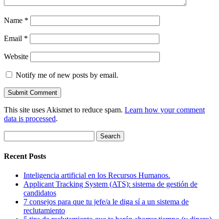
Name
*
Email
*
Website
Notify me of new posts by email.
This site uses Akismet to reduce spam.
Learn how your comment
data is processed
.
Search
for:
Recent Posts
Inteligencia artificial en los Recursos Humanos.
Applicant Tracking System (ATS): sistema de gestión de
candidatos
7 consejos para que tu jefe/a le diga sí a un sistema de
reclutamiento