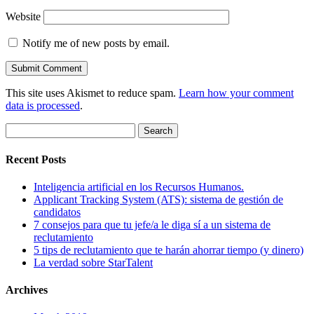
Website
Notify me of new posts by email.
This site uses Akismet to reduce spam.
Learn how your comment
data is processed
.
Search
for:
Recent Posts
Inteligencia artificial en los Recursos Humanos.
Applicant Tracking System (ATS): sistema de gestión de
candidatos
7 consejos para que tu jefe/a le diga sí a un sistema de
reclutamiento
5 tips de reclutamiento que te harán ahorrar tiempo (y dinero)
La verdad sobre StarTalent
Archives