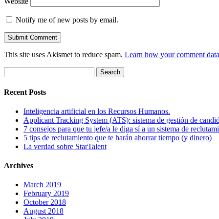
Website
Notify me of new posts by email.
This site uses Akismet to reduce spam.
Learn how your comment data 
Search
for:
Recent Posts
Inteligencia artificial en los Recursos Humanos.
Applicant Tracking System (ATS): sistema de gestión de candi
7 consejos para que tu jefe/a le diga sí a un sistema de reclutam
5 tips de reclutamiento que te harán ahorrar tiempo (y dinero)
La verdad sobre StarTalent
Archives
March 2019
February 2019
October 2018
August 2018