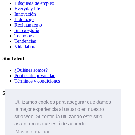
Búsqueda de empleo
Everyday life
Innovación
Liderazgo
Reclutamiento
Sin categoría
Tecnología
Tendencias
Vida laboral
StarTalent
¿Quiénes somos?
Política de privacidad
Términos y condiciones
Servicios
Utilizamos cookies para asegurar que damos
Páginas de carreras
la mejor experiencia al usuario en nuestro
Sistema ATS
Contáctanos
sitio web. Si continúa utilizando este sitio
asumiremos que está de acuerdo.
Páginas de carreras
Sistema ATS
Más información