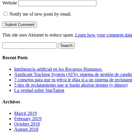
Website
Notify me of new posts by email.
This site uses Akismet to reduce spam.
Learn how your comment data 
Search
for:
Recent Posts
Inteligencia artificial en los Recursos Humanos.
Applicant Tracking System (ATS): sistema de gestión de candi
7 consejos para que tu jefe/a le diga sí a un sistema de reclutam
5 tips de reclutamiento que te harán ahorrar tiempo (y dinero)
La verdad sobre StarTalent
Archives
March 2019
February 2019
October 2018
August 2018