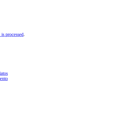
is processed
.
datos
iento