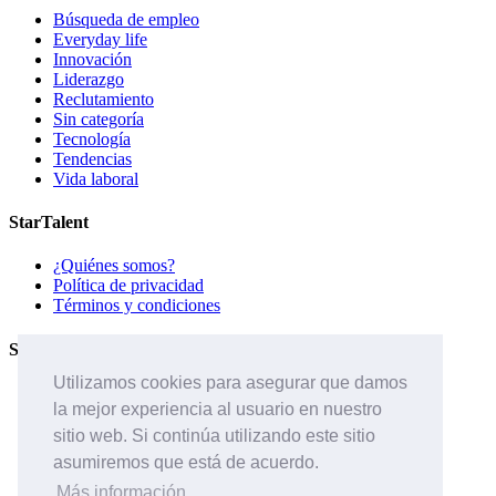
Búsqueda de empleo
Everyday life
Innovación
Liderazgo
Reclutamiento
Sin categoría
Tecnología
Tendencias
Vida laboral
StarTalent
¿Quiénes somos?
Política de privacidad
Términos y condiciones
Servicios
Utilizamos cookies para asegurar que damos
Páginas de carreras
la mejor experiencia al usuario en nuestro
Sistema ATS
Contáctanos
sitio web. Si continúa utilizando este sitio
asumiremos que está de acuerdo.
Páginas de carreras
Sistema ATS
Más información