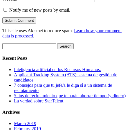
Notify me of new posts by email.
This site uses Akismet to reduce spam.
Learn how your comment
data is processed
.
Search
for:
Recent Posts
Inteligencia artificial en los Recursos Humanos.
Applicant Tracking System (ATS): sistema de gestión de
candidatos
7 consejos para que tu jefe/a le diga sí a un sistema de
reclutamiento
5 tips de reclutamiento que te harán ahorrar tiempo (y dinero)
La verdad sobre StarTalent
Archives
March 2019
February 2019