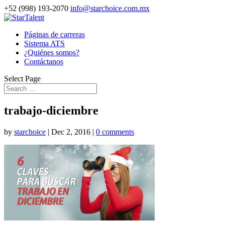
+52 (998) 193-2070
info@starchoice.com.mx
Páginas de carreras
Sistema ATS
¿Quiénes somos?
Contáctanos
Select Page
trabajo-diciembre
by
starchoice
|
Dec 2, 2016
|
0 comments