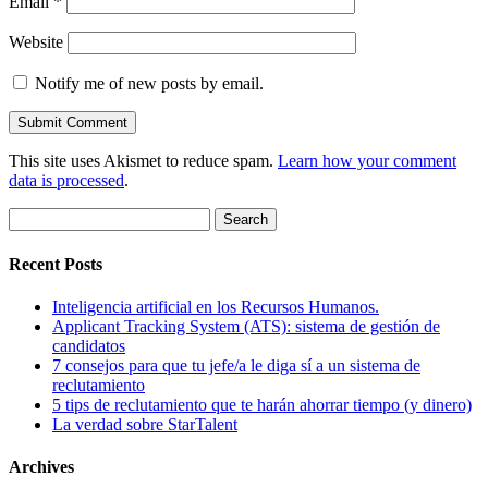
Email
*
Website
Notify me of new posts by email.
This site uses Akismet to reduce spam.
Learn how your comment
data is processed
.
Search
for:
Recent Posts
Inteligencia artificial en los Recursos Humanos.
Applicant Tracking System (ATS): sistema de gestión de
candidatos
7 consejos para que tu jefe/a le diga sí a un sistema de
reclutamiento
5 tips de reclutamiento que te harán ahorrar tiempo (y dinero)
La verdad sobre StarTalent
Archives