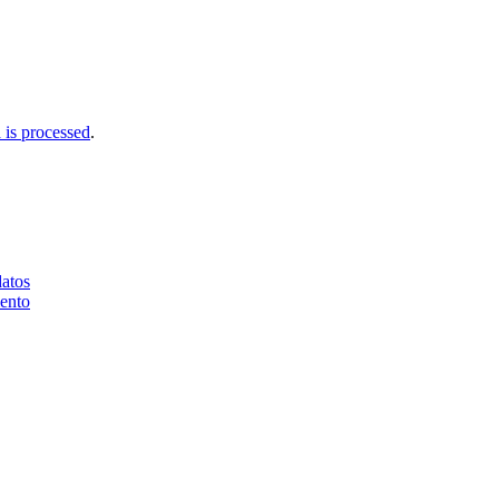
is processed
.
datos
iento