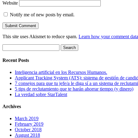
Website
Notify me of new posts by email.
This site uses Akismet to reduce spam.
Learn how your comment data 
Search
for:
Recent Posts
Inteligencia artificial en los Recursos Humanos.
Applicant Tracking System (ATS): sistema de gestión de candi
7 consejos para que tu jefe/a le diga sí a un sistema de reclutam
5 tips de reclutamiento que te harán ahorrar tiempo (y dinero)
La verdad sobre StarTalent
Archives
March 2019
February 2019
October 2018
August 2018