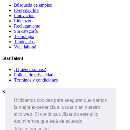
Búsqueda de empleo
Everyday life
Innovación
Liderazgo
Reclutamiento
Sin categoría
Tecnología
Tendencias
Vida laboral
StarTalent
¿Quiénes somos?
Política de privacidad
Términos y condiciones
Servicios
Utilizamos cookies para asegurar que damos
Páginas de carreras
la mejor experiencia al usuario en nuestro
Sistema ATS
Contáctanos
sitio web. Si continúa utilizando este sitio
asumiremos que está de acuerdo.
Páginas de carreras
Sistema ATS
Más información