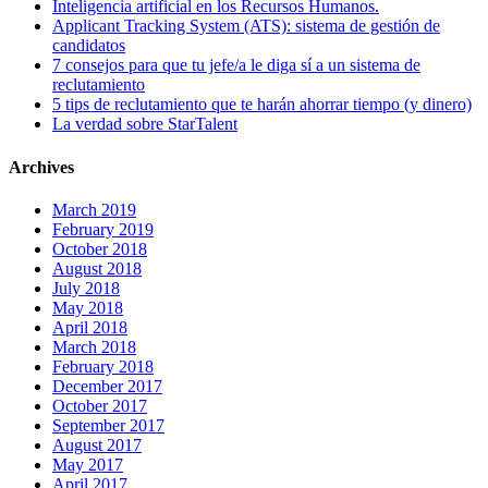
Inteligencia artificial en los Recursos Humanos.
Applicant Tracking System (ATS): sistema de gestión de
candidatos
7 consejos para que tu jefe/a le diga sí a un sistema de
reclutamiento
5 tips de reclutamiento que te harán ahorrar tiempo (y dinero)
La verdad sobre StarTalent
Archives
March 2019
February 2019
October 2018
August 2018
July 2018
May 2018
April 2018
March 2018
February 2018
December 2017
October 2017
September 2017
August 2017
May 2017
April 2017