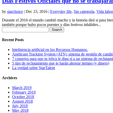
Días Festivos Oficiales que no se trabajará
by
starchoice
|
Dec 23, 2016
|
Everyday life
,
Sin categoría
,
Vida labor
Durante el 2016 el mundo cambió mucho y la historia dirá si para bien
también porque hubo pocos puentes y días festivos inhábiles...
Search
for:
Recent Posts
Inteligencia artificial en los Recursos Humanos.
Applicant Tracking System (ATS): sistema de gestión de candi
7 consejos para que tu jefe/a le diga sí a un sistema de reclutam
5 tips de reclutamiento que te harán ahorrar tiempo (y dinero)
La verdad sobre StarTalent
Archives
March 2019
February 2019
October 2018
August 2018
July 2018
May 2018