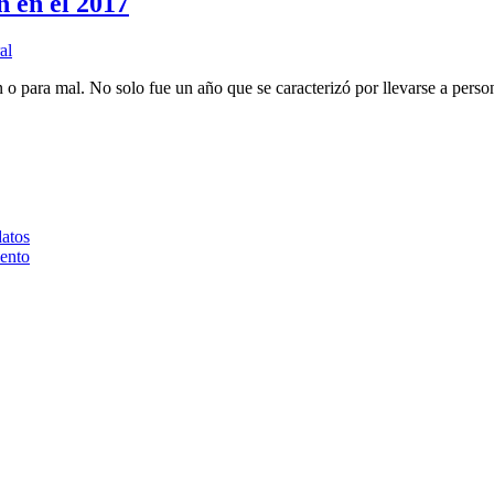
n en el 2017
al
 o para mal. No solo fue un año que se caracterizó por llevarse a perso
datos
iento