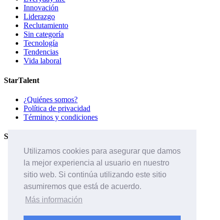
Innovación
Liderazgo
Reclutamiento
Sin categoría
Tecnología
Tendencias
Vida laboral
StarTalent
¿Quiénes somos?
Política de privacidad
Términos y condiciones
Servicios
Utilizamos cookies para asegurar que damos
Páginas de carreras
la mejor experiencia al usuario en nuestro
Sistema ATS
Contáctanos
sitio web. Si continúa utilizando este sitio
asumiremos que está de acuerdo.
Páginas de carreras
Sistema ATS
Más información
¿Quiénes somos?
Contáctanos