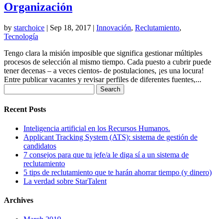
Organización
by
starchoice
|
Sep 18, 2017
|
Innovación
,
Reclutamiento
,
Tecnología
Tengo clara la misión imposible que significa gestionar múltiples
procesos de selección al mismo tiempo. Cada puesto a cubrir puede
tener decenas – a veces cientos- de postulaciones, ¡es una locura!
Entre publicar vacantes y revisar perfiles de diferentes fuentes,...
Search
for:
Recent Posts
Inteligencia artificial en los Recursos Humanos.
Applicant Tracking System (ATS): sistema de gestión de
candidatos
7 consejos para que tu jefe/a le diga sí a un sistema de
reclutamiento
5 tips de reclutamiento que te harán ahorrar tiempo (y dinero)
La verdad sobre StarTalent
Archives