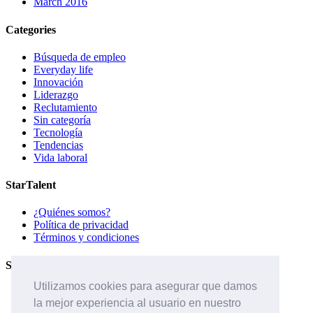
March 2016
Categories
Búsqueda de empleo
Everyday life
Innovación
Liderazgo
Reclutamiento
Sin categoría
Tecnología
Tendencias
Vida laboral
StarTalent
¿Quiénes somos?
Política de privacidad
Términos y condiciones
Servicios
Utilizamos cookies para asegurar que damos
Páginas de carreras
la mejor experiencia al usuario en nuestro
Sistema ATS