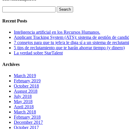
Search
for:
Recent Posts
Inteligencia artificial en los Recursos Humanos.
Applicant Tracking System (ATS): sistema de gestión de candi
7 consejos para que tu jefe/a le diga sí a un sistema de reclutam
5 tips de reclutamiento que te harán ahorrar tiempo (y dinero)
La verdad sobre StarTalent
Archives
March 2019
February 2019
October 2018
August 2018
July 2018
May 2018
April 2018
March 2018
February 2018
December 2017
October 2017