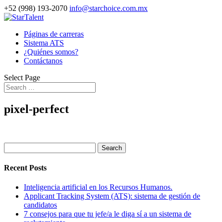
+52 (998) 193-2070
info@starchoice.com.mx
Páginas de carreras
Sistema ATS
¿Quiénes somos?
Contáctanos
Select Page
pixel-perfect
Search
for:
Recent Posts
Inteligencia artificial en los Recursos Humanos.
Applicant Tracking System (ATS): sistema de gestión de
candidatos
7 consejos para que tu jefe/a le diga sí a un sistema de